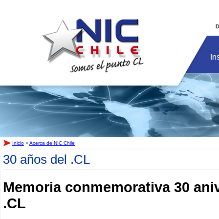
Inicio
D
In
Inicio
>
Acerca de NIC Chile
30 años del .CL
Memoria conmemorativa 30 aniv
.CL