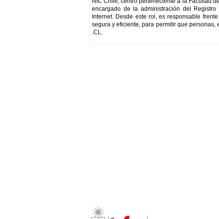
NIC Chile, centro perteneciente a la Facultad d
encargado de la administración del Registro
Internet. Desde este rol, es responsable fren
segura y eficiente, para permitir que personas, 
.CL.