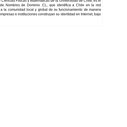
e Ciencias Físicas y Matemáticas de la Universidad de Chile, es el
 de Nombres de Dominio .CL, que identifica a Chile en la red
te a la comunidad local y global de su funcionamiento de manera
empresas e instituciones construyan su identidad en Internet, bajo