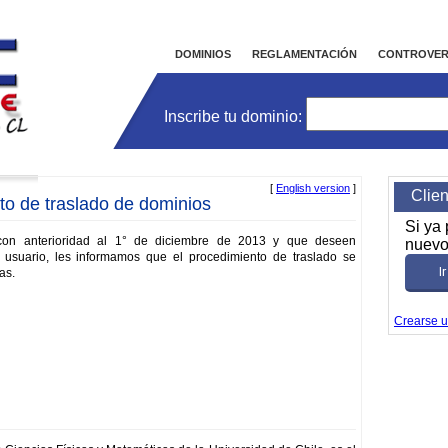
Inicio
DOMINIOS
REGLAMENTACIÓN
CONTROVER
Inscribe tu dominio:
[
English version
]
Clie
to de traslado de dominios
Si ya
s con anterioridad al 1° de diciembre de 2013 y que deseen
nuevo
e usuario, les informamos que el procedimiento de traslado se
I
as.
Crearse 