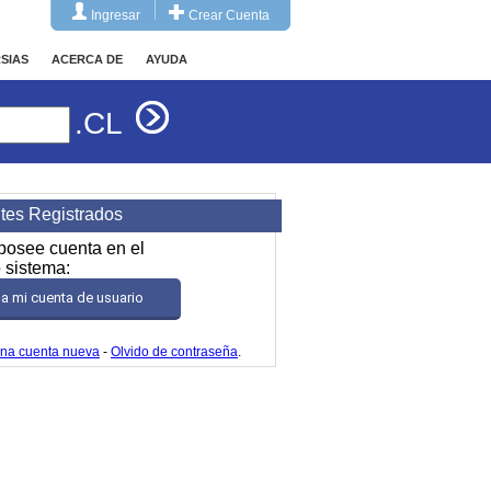
Ingresar
Crear Cuenta
SIAS
ACERCA DE
AYUDA
.CL
ntes Registrados
 posee cuenta en el
 sistema:
r a mi cuenta de usuario
una cuenta nueva
-
Olvido de contraseña
.