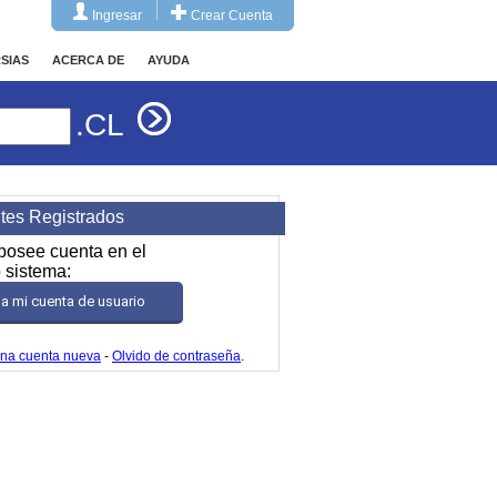
Ingresar
Crear Cuenta
SIAS
ACERCA DE
AYUDA
.CL
ntes Registrados
 posee cuenta en el
 sistema:
r a mi cuenta de usuario
una cuenta nueva
-
Olvido de contraseña
.