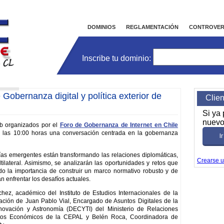
Inicio
DOMINIOS
REGLAMENTACIÓN
CONTROVER
Inscribe tu dominio:
 Gobernanza digital y política exterior de
Clie
Si ya
nuevo
eb organizados por el
Foro de Gobernanza de Internet en Chile
a las 10:00 horas una conversación centrada en la gobernanza
I
as emergentes están transformando las relaciones diplomáticas,
Crearse 
tilateral. Asimismo, se analizarán las oportunidades y retos que
do la importancia de construir un marco normativo robusto y de
n enfrentar los desafíos actuales.
ez, académico del Instituto de Estudios Internacionales de la
pación de Juan Pablo Vial, Encargado de Asuntos Digitales de la
nnovación y Astronomía (DECYTI) del Ministerio de Relaciones
suntos Económicos de la CEPAL y Belén Roca, Coordinadora de