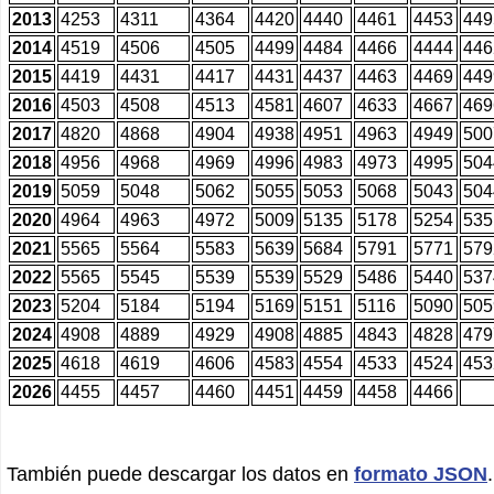
2013
4253
4311
4364
4420
4440
4461
4453
449
2014
4519
4506
4505
4499
4484
4466
4444
446
2015
4419
4431
4417
4431
4437
4463
4469
449
2016
4503
4508
4513
4581
4607
4633
4667
469
2017
4820
4868
4904
4938
4951
4963
4949
500
2018
4956
4968
4969
4996
4983
4973
4995
504
2019
5059
5048
5062
5055
5053
5068
5043
504
2020
4964
4963
4972
5009
5135
5178
5254
535
2021
5565
5564
5583
5639
5684
5791
5771
579
2022
5565
5545
5539
5539
5529
5486
5440
537
2023
5204
5184
5194
5169
5151
5116
5090
505
2024
4908
4889
4929
4908
4885
4843
4828
479
2025
4618
4619
4606
4583
4554
4533
4524
453
2026
4455
4457
4460
4451
4459
4458
4466
También puede descargar los datos en
formato JSON
.